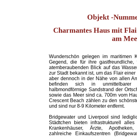
Objekt -Numme
Charmantes Haus mit Fla
am Mee
Wunderschön gelegen im maritimen K
Gegend, die für ihre gastfreundliche, 
atemberaubenden Blick auf das Wasser 
zur Stadt bekannt ist, um das Flair einer
aber dennoch in der Nähe von allen An
befinden sich in unmittelbare
halbmondförmige Sandstrand der Ortsch
sowie das Meer sind ca. 700m vom Haus
Crescent Beach zählen zu den schönste
und sind nur 8-9 Kilometer entfernt.
Bridgewater und Liverpool sind ledigli
Städtchen bieten infrastrukturell alle
Krankenhäuser, Ärzte, Apotheken, 
zahlreiche Einkaufszentren (Bridgewat