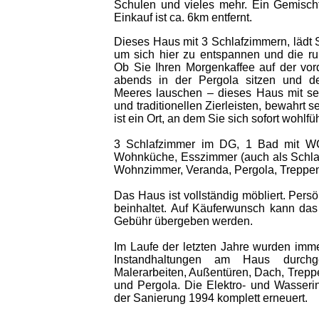
Schulen und vieles mehr. Ein Gemischt
Einkauf ist ca. 6km entfernt.
Dieses Haus mit 3 Schlafzimmern, lädt 
um sich hier zu entspannen und die 
Ob Sie Ihren Morgenkaffee auf der vo
abends in der Pergola sitzen und d
Meeres lauschen – dieses Haus mit s
und traditionellen Zierleisten, bewahrt
ist ein Ort, an dem Sie sich sofort wohlf
3 Schlafzimmer im DG, 1 Bad mit 
Wohnküche, Esszimmer (auch als Schlaf
Wohnzimmer, Veranda, Pergola, Treppen
Das Haus ist vollständig möbliert. Pers
beinhaltet. Auf Käuferwunsch kann da
Gebühr übergeben werden.
Im Laufe der letzten Jahre wurden imm
Instandhaltungen am Haus durchge
Malerarbeiten, Außentüren, Dach, Trep
und Pergola. Die Elektro- und Wasserin
der Sanierung 1994 komplett erneuert.