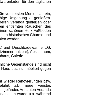
warenladen für den täglichen
Sie vom ersten Moment an ein,
ruhige Umgebung zu genießen.
rderen Veranda genießen oder
em entfernten Rauschen des
einen schönen Holz-Fußböden
 seinen historischen Charme und
ühlen werden.
WC und Duschbadewanne EG,
zimmer nutzbar), Abstellraum,
haus, Galerie.
önliche Gegenstände sind nicht
s Haus auch unmöbliert gegen
er wieder Renovierungen bzw.
führt, z.B. neue Fenster,
pengeländer, Anbauten Veranda
stallation wurde u.a. während